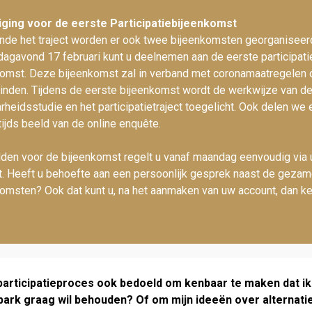
iging voor de eerste Participatiebijeenkomst
nde het traject worden er ook twee bijeenkomsten georganiseer
gavond 17 februari kunt u deelnemen aan de eerste participati
omst. Deze bijeen­komst zal in verband met corona­maatregelen 
inden. Tijdens de eerste bijeenkomst wordt de werkwijze van d
rheids­studie en het participatie­traject toegelicht. Ook delen we
ijds beeld van de online enquête.
den voor de bijeenkomst regelt u vanaf maandag eenvoudig via
. Heeft u behoefte aan een persoonlijk gesprek naast de gezam
omsten? Ook dat kunt u, na het aanmaken van uw account, dan k
 participatieproces ook bedoeld om kenbaar te maken dat ik
park graag wil behouden? Of om mijn ideeën over alternati