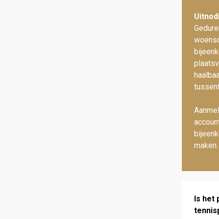
Uitnod
Gedure
woensda
bijeenk
plaatsv
haalbaa
tussent
Aanmel
account
bijeenk
maken.
Is het
tennis