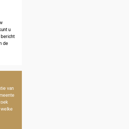
uw
kunt u
bericht
en de
tie van
emeente
zoek
n welke