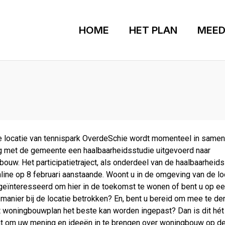
HOME
HET PLAN
MEED
e locatie van tennispark OverdeSchie wordt momenteel in samen
g met de gemeente een haalbaarheidsstudie uitgevoerd naar
ouw. Het participatietraject, als onderdeel van de haal­baar­heids­
nline op 8 februari aanstaande. Woont u in de omgeving van de lo
geïnteresseerd om hier in de toekomst te wonen of bent u op e
manier bij de locatie betrokken? En, bent u bereid om mee te d
 woningbouw­plan het beste kan worden ingepast? Dan is dit hét
 om uw mening en ideeën in te brengen over woning­bouw op d