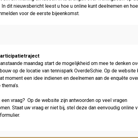
! In dit nieuws­bericht leest u hoe u online kunt deel­nemen en hoe
anmelden voor de eerste bijeenkomst.
articipatietraject
aanstaande maandag start de mogelijkheid om mee te denken ov
bouw op de locatie van tennispark OverdeSchie. Op de website 
dat moment een idee indienen en deel­nemen aan de enquête ove
 thema’s.
u een vraag? Op de website zijn antwoorden op veel vragen
en. Staat uw vraag er niet bij, stel deze dan eenvoudig online v
­formulier.