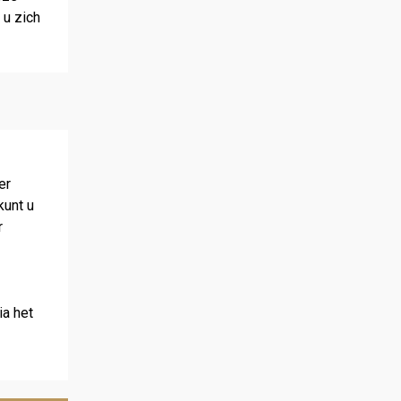
 u zich
er
kunt u
r
ia het