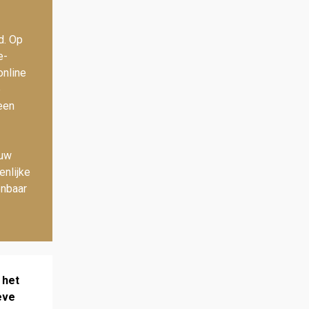
d. Op
e­
online
e
 een
 uw
enlijke
enbaar
 het
eve