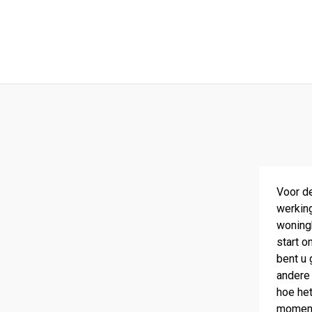
Voor d
werkin
woningb
start o
bent u 
andere 
hoe het
moment