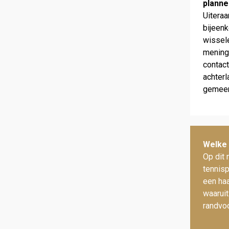
planne
Uiteraa
bijeenk
wissele
mening 
contac
achterl
gemeen
Welke 
Op dit
tennis
een haa
waaruit
rand­vo