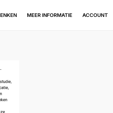
ENKEN
MEER INFORMATIE
ACCOUNT
­
studie,
catie,
en
enken
eze