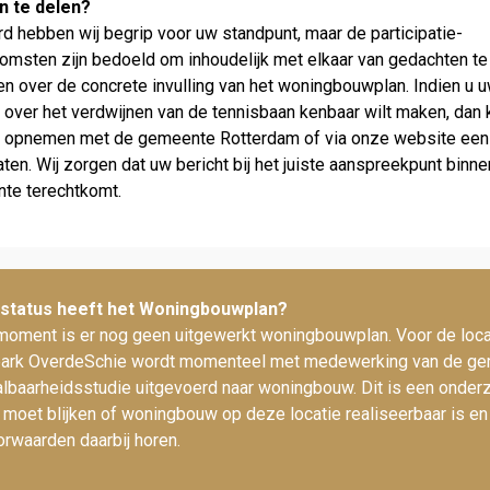
n te delen?
rd hebben wij begrip voor uw standpunt, maar de participatie­
omsten zijn bedoeld om inhoudelijk met elkaar van gedachten te
n over de concrete invulling van het woning­bouwplan. Indien u 
over het verdwijnen van de tennisbaan kenbaar wilt maken, dan 
t opnemen met de gemeente Rotterdam of via onze website een 
aten. Wij zorgen dat uw bericht bij het juiste aanspreekpunt binn
te terechtkomt.
status heeft het Woningbouwplan?
 moment is er nog geen uitgewerkt woningbouwplan. Voor de loca
park OverdeSchie wordt momenteel met medewerking van de g
lbaar­heids­studie uitgevoerd naar woning­bouw. Dit is een onder
 moet blijken of woningbouw op deze locatie realiseerbaar is e
or­waarden daarbij horen.